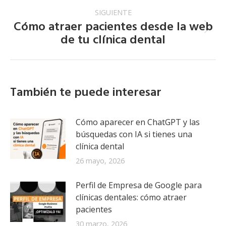
SIGUIENTE
Cómo atraer pacientes desde la web
Publicación
de tu clínica dental
siguiente:
También te puede interesar
Cómo aparecer en ChatGPT y las
búsquedas con IA si tienes una
clínica dental
26 mayo, 2026
Perfil de Empresa de Google para
clínicas dentales: cómo atraer
pacientes
30 marzo, 2026