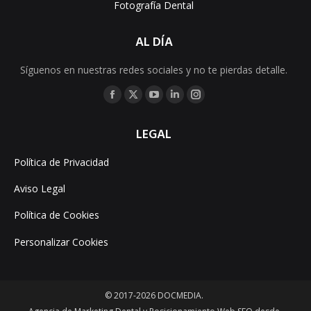
Fotografía Dental
AL DÍA
Síguenos en nuestras redes sociales y no te pierdas detalle.
Encuéntranos en:
Facebook
X
YouTube
Linkedin
Instagram
page
page
page
page
page
LEGAL
opens
opens
opens
opens
opens
in
in
in
in
in
Política de Privacidad
new
new
new
new
new
Aviso Legal
window
window
window
window
window
Política de Cookies
Personalizar Cookies
© 2017-2026 DOCMEDIA.