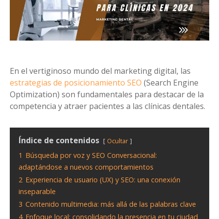
En el vertiginoso mundo del marketing digital, las
estrategias de posicionamiento SEO
(Search Engine
Optimization) son fundamentales para destacar de la
competencia y atraer pacientes a las clínicas dentales.
Índice de contenidos
Ocultar
1
Búsqueda por voz y SEO Conversacional:
adaptándose a nuevos comportamientos
2
Experiencia de usuario (UX) y SEO: una conexión
inseparable
3
Contenido multimedia: más allá de las palabras clave
4
Enfoque local: consolidando la presencia en tu ciudad