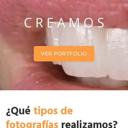
C R E A M O S
VER PORTFOLIO
¿Qué
tipos de
fotografías
realizamos?