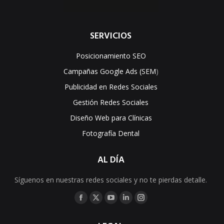
SERVICIOS
Posicionamiento SEO
Campañas Google Ads (SEM
)
Publicidad en Redes Sociales
Gestión Redes Sociales
Diseño Web para Clínicas
Fotografía Dental
AL DÍA
Síguenos en nuestras redes sociales y no te pierdas detalle.
Encuéntranos en:
Facebook
X
YouTube
Linkedin
Instagram
page
page
page
page
page