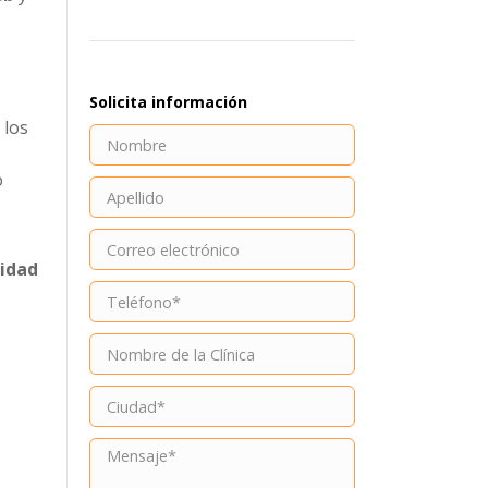
Solicita información
 los
o
cidad