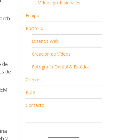
r
Vídeos profesionales
Equipo
arch
Portfolio
Diseños Web
Creación de Vídeos
o de
Fotografía Dental & Estética
és de
Clientes
 SEM
Blog
Contacto
una
eb
y