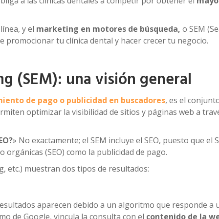
obliga a las clínicas dentales a competir por obtener el
mayo
línea, y el
marketing en motores de búsqueda,
o SEM (Se
e promocionar tu clínica dental y hacer crecer tu negocio.
g (SEM): una visión general
iento de pago o publicidad en buscadores
, es el conjunt
miten optimizar la visibilidad de sitios y páginas web a trav
SEO?
» No exactamente; el SEM incluye el SEO, puesto que el
to orgánicas (SEO) como la publicidad de pago.
, etc.) muestran dos tipos de resultados:
 resultados aparecen debido a un algoritmo que responde a 
tmo de Google, vincula la consulta con el
contenido de la w