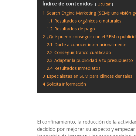
Índice de contenidos
Ocultar
1
Search Engine Marketing (SEM): una visión g
1.1
Resultados orgánicos o naturales
1.2
Resultados de pago
2
¿Qué puedo conseguir con el SEM o publici
2.1
Darte a conocer internacionalmente
2.2
Conseguir tráfico cualificado
2.3
Adaptar la publicidad a tu presupuesto
2.4
Resultados inmediatos
3
Especialistas en SEM para clínicas dentales
4
Solicita información
El confinamiento, la reducción de la activi
decidido por mejorar su aspecto y empezar 