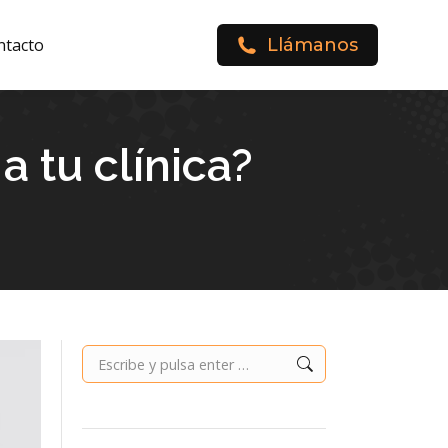
ntacto
Llámanos
 tu clínica?
Buscar: